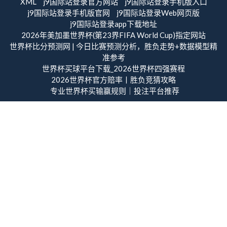
XML
j9国际站登录官方网站
j9国际站登录手机版入口
j9国际站登录手机版官网
j9国际站登录Web网页版
j9国际站登录app下载地址
2026年美加墨世界杯(第23界FIFA World Cup)指定网站
世界杯比分预测网 | 今日比赛预测分析，胜负走势+数据模型精
准参考
世界杯买球平台下载_2026世界杯四强赛程
2026世界杯官方赔率丨胜负竞猜攻略
专业世界杯买输赢规则｜投注平台推荐